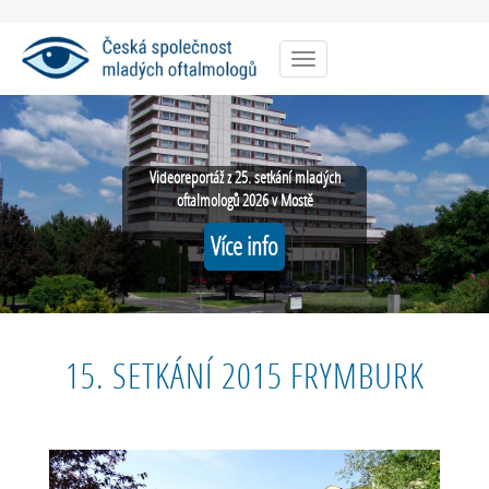
Menu
Videoreportáž z 25. setkání mladých
oftalmologů 2026 v Mostě
Více info
15. SETKÁNÍ 2015 FRYMBURK