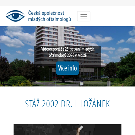
Menu
Videoreportáž z 25. setkání mladých
oftalmologů 2026 v Mostě
Více info
STÁŽ 2002 DR. HLOŽÁNEK