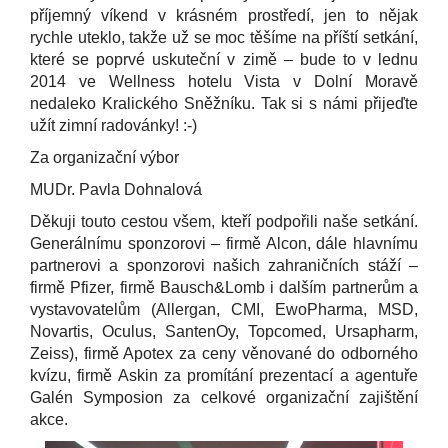
příjemný víkend v krásném prostředí, jen to nějak
rychle uteklo, takže už se moc těšíme na příští setkání,
které se poprvé uskuteční v zimě – bude to v lednu
2014 ve Wellness hotelu Vista v Dolní Moravě
nedaleko Kralického Sněžníku. Tak si s námi přijeďte
užít zimní radovánky! :-)
Za organizační výbor
MUDr. Pavla Dohnalová
Děkuji touto cestou všem, kteří podpořili naše setkání.
Generálnímu sponzorovi – firmě Alcon, dále hlavnímu
partnerovi a sponzorovi našich zahraničních stáží –
firmě Pfizer, firmě Bausch&Lomb i dalším partnerům a
vystavovatelům (Allergan, CMI, EwoPharma, MSD,
Novartis, Oculus, SantenOy, Topcomed, Ursapharm,
Zeiss), firmě Apotex za ceny věnované do odborného
kvízu, firmě Askin za promítání prezentací a agentuře
Galén Symposion za celkové organizační zajištění
akce.