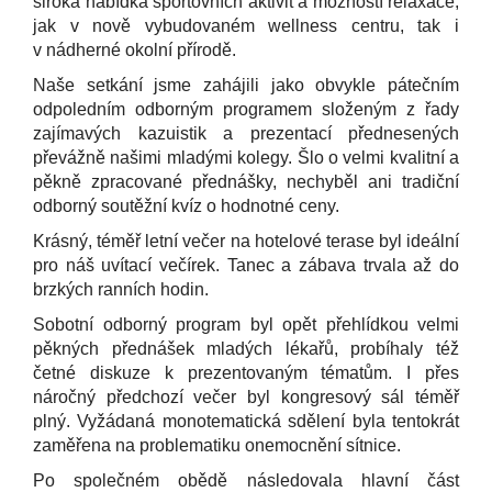
široká nabídka sportovních aktivit a možností relaxace,
jak v nově vybudovaném wellness centru, tak i
v nádherné okolní přírodě.
Naše setkání jsme zahájili jako obvykle pátečním
odpoledním odborným programem složeným z řady
zajímavých kazuistik a prezentací přednesených
převážně našimi mladými kolegy. Šlo o velmi kvalitní a
pěkně zpracované přednášky, nechyběl ani tradiční
odborný soutěžní kvíz o hodnotné ceny.
Krásný, téměř letní večer na hotelové terase byl ideální
pro náš uvítací večírek. Tanec a zábava trvala až do
brzkých ranních hodin.
Sobotní odborný program byl opět přehlídkou velmi
pěkných přednášek mladých lékařů, probíhaly též
četné diskuze k prezentovaným tématům. I přes
náročný předchozí večer byl kongresový sál téměř
plný. Vyžádaná monotematická sdělení byla tentokrát
zaměřena na problematiku onemocnění sítnice.
Po společném obědě následovala hlavní část