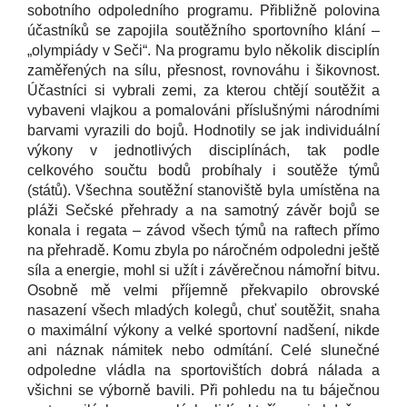
sobotního odpoledního programu. Přibližně polovina
účastníků se zapojila soutěžního sportovního klání –
„olympiády v Seči“. Na programu bylo několik disciplín
zaměřených na sílu, přesnost, rovnováhu i šikovnost.
Účastníci si vybrali zemi, za kterou chtějí soutěžit a
vybaveni vlajkou a pomalováni příslušnými národními
barvami vyrazili do bojů. Hodnotily se jak individuální
výkony v jednotlivých disciplínách, tak podle
celkového součtu bodů probíhaly i soutěže týmů
(států). Všechna soutěžní stanoviště byla umístěna na
pláži Sečské přehrady a na samotný závěr bojů se
konala i regata – závod všech týmů na raftech přímo
na přehradě. Komu zbyla po náročném odpoledni ještě
síla a energie, mohl si užít i závěrečnou námořní bitvu.
Osobně mě velmi příjemně překvapilo obrovské
nasazení všech mladých kolegů, chuť soutěžit, snaha
o maximální výkony a velké sportovní nadšení, nikde
ani náznak námitek nebo odmítání. Celé slunečné
odpoledne vládla na sportovištích dobrá nálada a
všichni se výborně bavili. Při pohledu na tu báječnou