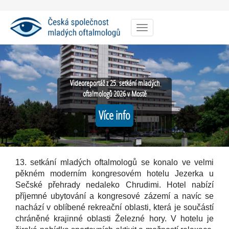
Menu
Videoreportáž z 25. setkání mladých
oftalmologů 2026 v Mostě
Více info
13. setkání mladých oftalmologů se konalo ve velmi
pěkném moderním kongresovém hotelu Jezerka u
Sečské přehrady nedaleko Chrudimi. Hotel nabízí
příjemné ubytování a kongresové zázemí a navíc se
nachází v oblíbené rekreační oblasti, která je součástí
chráněné krajinné oblasti Železné hory. V hotelu je