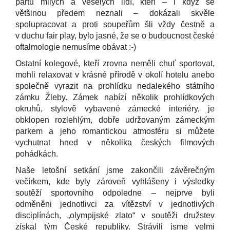
partu milých a veselých lidí, kteří – i když se
většinou předem neznali – dokázali skvěle
spolupracovat a proti soupeřům šli vždy čestně a
v duchu fair play, bylo jasné, že se o budoucnost české
oftalmologie nemusíme obávat :-)
Ostatní kolegové, kteří zrovna neměli chuť sportovat,
mohli relaxovat v krásné přírodě v okolí hotelu anebo
společně vyrazit na prohlídku nedalekého státního
zámku Žleby. Zámek nabízí několik prohlídkových
okruhů, stylově vybavené zámecké interiéry, je
obklopen rozlehlým, dobře udržovaným zámeckým
parkem a jeho romantickou atmosféru si můžete
vychutnat hned v několika českých filmových
pohádkách.
Naše letošní setkání jsme zakončili závěrečným
večírkem, kde byly zároveň vyhlášeny i výsledky
soutěží sportovního odpoledne – nejprve byli
odměněni jednotlivci za vítězství v jednotlivých
disciplínách, „olympijské zlato“ v soutěži družstev
získal tým České republiky. Strávili jsme velmi