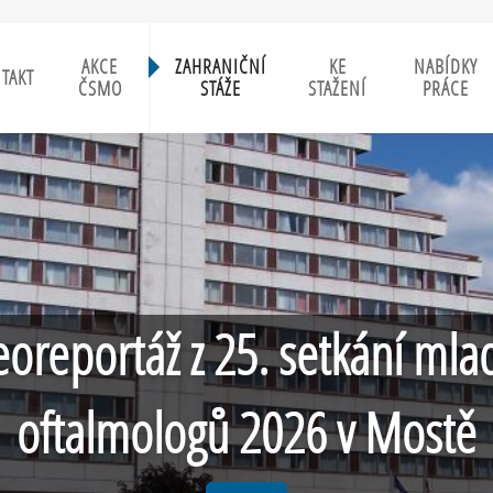
AKCE
ZAHRANIČNÍ
KE
NABÍDKY
TAKT
ČSMO
STÁŽE
STAŽENÍ
PRÁCE
eoreportáž z 25. setkání mla
oftalmologů 2026 v Mostě