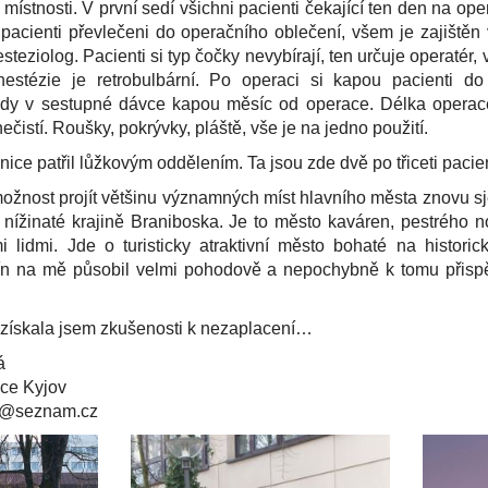
ístnosti. V první sedí všichni pacienti čekající ten den na ope
pacienti převlečeni do operačního oblečení, všem je zajištěn
steziolog. Pacienti si typ čočky nevybírají, ten určuje operatér,
nestézie je retrobulbární. Po operaci si kapou pacienti 
idy v sestupné dávce kapou měsíc od operace. Délka operac
ečistí. Roušky, pokrývky, pláště, vše je na jedno použití.
nice patřil lůžkovým oddělením. Ta jsou zde dvě po třiceti pacie
ožnost projít většinu významných míst hlavního města znovu
é, nížinaté krajině Braniboska. Je to město kaváren, pestrého n
lidmi. Jde o turisticky atraktivní město bohaté na histori
rlín na mě působil velmi pohodově a nepochybně k tomu přispěl
e získala jsem zkušenosti k nezaplacení…
á
ce Kyjov
va@seznam.cz