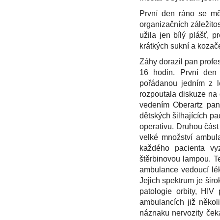
První den ráno se mě
organizačních záležitos
užila jen bílý plášť, 
krátkých sukní a kozače
Záhy dorazil pan profes
16 hodin. První den
pořádanou jedním z lé
rozpoutala diskuze na 
vedením Oberartz paní
dětských šilhajících pa
operativu. Druhou část
velké množství ambula
každého pacienta vyz
štěrbinovou lampou. T
ambulance vedoucí lék
Jejich spektrum je šir
patologie orbity, HIV
ambulancích již někol
náznaku nervozity ček