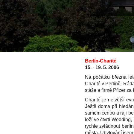
Berlín-Charité
15. - 19. 5. 2006
Na počátku března leto
Charité v Berlíně. Rá
stáže a firmě Pfizer za
Charité je největší ev
Ještě doma při hledání
samém centru a ráji ber
leží ve čtvrti Wedding
rychle zvládnout berl
města. Ubytování jsem 