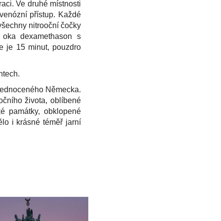
raci. Ve druhé místnosti
 venózní přístup. Každé
 všechny nitrooční čočky
do oka dexamethason s
e je 15 minut, pouzdro
ntech.
 sjednoceného Německa.
očního života, oblíbené
cké památky, obklopené
o i krásné téměř jarní