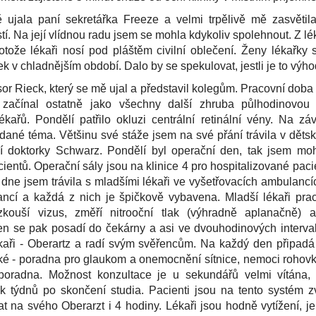
 ujala paní sekretářka Freeze a velmi trpělivě mě zasvětil
tí. Na její vlídnou radu jsem se mohla kdykoliv spolehnout. Z 
protože lékaři nosí pod pláštěm civilní oblečení. Ženy lékařky 
k v chladnějším období. Dalo by se spekulovat, jestli je to výhod
or Rieck, který se mě ujal a představil kolegům. Pracovní doba 
 začínal ostatně jako všechny další zhruba půlhodinovou
kařů. Pondělí patřilo okluzi centrální retinální vény. Na z
dané téma. Většinu své stáže jsem na své přání trávila v dětské
 doktorky Schwarz. Pondělí byl operační den, tak jsem moh
cientů. Operační sály jsou na klinice 4 pro hospitalizované pac
 dne jsem trávila s mladšími lékaři ve vyšetřovacích ambulancí
ncí a každá z nich je špičkově vybavena. Mladší lékaři prac
kouší vizus, změří nitrooční tlak (výhradně aplanačně) 
en se pak posadí do čekárny a asi ve dvouhodinových interval
aři - Oberartz a radí svým svěřencům. Na každý den připadá
oké - poradna pro glaukom a onemocnění sítnice, nemoci rohovk
 poradna. Možnost konzultace je u sekundářů velmi vítána, p
ik týdnů po skončení studia. Pacienti jsou na tento systém zv
at na svého Oberarzt i 4 hodiny. Lékaři jsou hodně vytížení, 