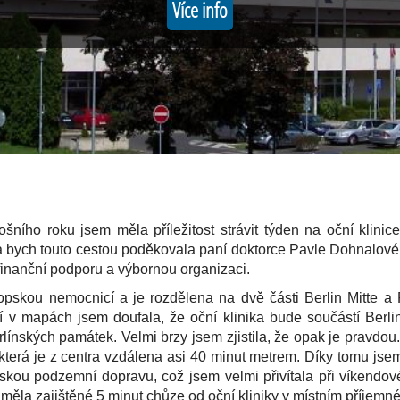
Více info
šního roku jsem měla příležitost strávit týden na oční klinic
da bych touto cestou poděkovala paní doktorce Pavle Dohnalové
 finanční podporu a výbornou organizaci.
ropskou nemocnicí a je rozdělena na dvě části Berlin Mitte a 
 v mapách jsem doufala, že oční klinika bude součástí Berlin M
línských památek. Velmi brzy jsem zjistila, že opak je pravdou
, která je z centra vzdálena asi 40 minut metrem. Díky tomu j
ínskou podzemní dopravu, což jsem velmi přivítala při víkendo
měla zajištěné 5 minut chůze od oční kliniky v místním příjemn