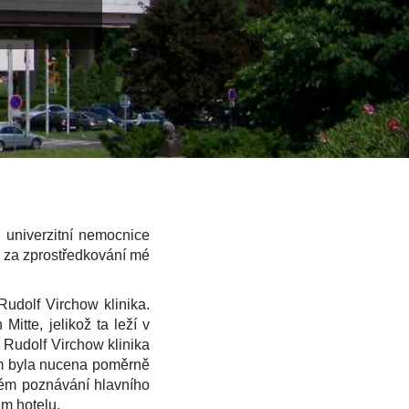
e univerzitní nemocnice
 za zprostředkování mé
Rudolf Virchow klinika.
itte, jelikož ta leží v
. Rudolf Virchow klinika
sem byla nucena poměrně
vém poznávání hlavního
ém hotelu.