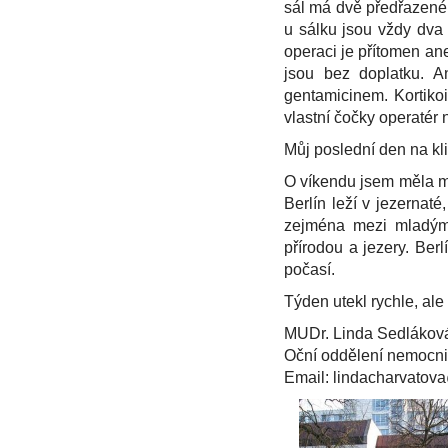
sál má dvě předřazené m
u sálku jsou vždy dva 
operaci je přítomen ane
jsou bez doplatku. A
gentamicinem. Kortiko
vlastní čočky operatér n
Můj poslední den na kli
O víkendu jsem měla m
Berlín leží v jezernat
zejména mezi mladými 
přírodou a jezery. Be
počasí.
Týden utekl rychle, al
MUDr. Linda Sedlákov
Oční oddělení nemocni
Email: lindacharvato