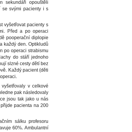
 sekundáři opouštěli
í se svými pacienty i s
 vyšetřovat pacienty s
mi. Před a po operaci
adě pooperační diplopie
na každý den. Optikludů
en po operaci strabismu
lachy do stáří jednoho
ují slzné cesty dětí bez
ově. Každý pacient (děti
 operaci.
 vyšetřovaly v celkové
poledne pak následovaly
ce jsou tak jako u nás
 přijde pacienta na 200
ačním sálku profesoru
tavuje 60%. Ambulantní