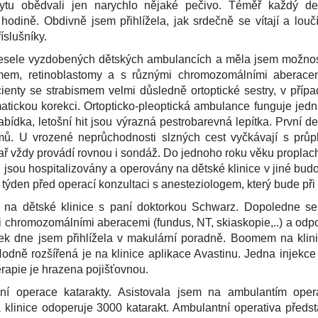
tu obědvali jen narychlo nějaké pečivo. Téměř každý den
odině. Obdivně jsem přihlížela, jak srdečně se vítají a louč
íslušníky.
 vesele vyzdobených dětských ambulancích a měla jsem možnost
mem, retinoblastomy a s různými chromozomálními aberace
cienty se strabismem velmi důsledně ortoptické sestry, v příp
atickou korekci. Ortopticko-pleoptická ambulance funguje jed
bídka, letošní hit jsou výrazná pestrobarevná lepítka. První d
mů. U vrozené neprůchodnosti slzných cest vyčkávají s průp
ař vždy provádí rovnou i sondáž. Do jednoho roku věku proplach
 jsou hospitalizovány a operovány na dětské klinice v jiné bud
i týden před operací konzultaci s anesteziologem, který bude při
a na dětské klinice s paní doktorkou Schwarz. Dopoledne se
mi chromozomálními aberacemi (fundus, NT, skiaskopie,..) a od
tek dne jsem přihlížela v makulární poradně. Boomem na klini
dně rozšířená je na klinice aplikace Avastinu. Jedna injekce
rapie je hrazena pojišťovnou.
ní operace katarakty. Asistovala jsem na ambulantím oper
 klinice odoperuje 3000 katarakt. Ambulantní operativa předs