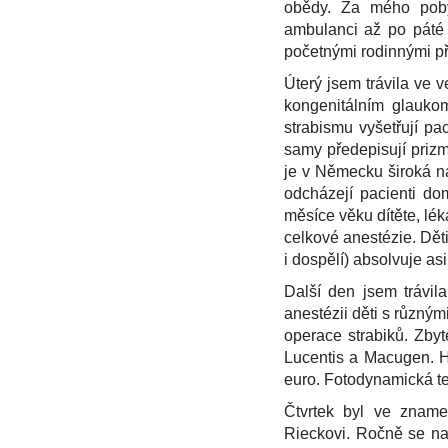
obědy. Za mého poby
ambulanci až po páté h
početnými rodinnými př
Úterý jsem trávila ve
kongenitálním glauko
strabismu vyšetřují pa
samy předepisují prizm
je v Německu široká na
odcházejí pacienti do
měsíce věku dítěte, lék
celkové anestézie. Děti
i dospělí) absolvuje as
Další den jsem trávil
anestézii děti s různý
operace strabiků. Zby
Lucentis a Macugen. Ho
euro. Fotodynamická te
Čtvrtek byl ve zname
Rieckovi. Ročně se na