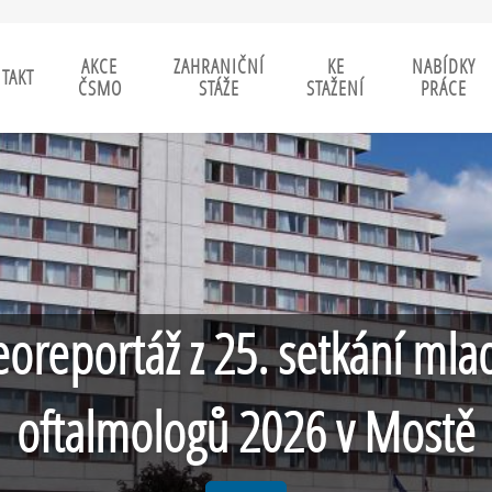
AKCE
ZAHRANIČNÍ
KE
NABÍDKY
TAKT
ČSMO
STÁŽE
STAŽENÍ
PRÁCE
eoreportáž z 25. setkání mla
oftalmologů 2026 v Mostě