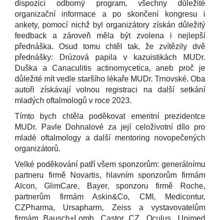
dispozici odborný program, všechny důležité
organizační informace a po skončení kongresu i
ankety, pomocí nichž byl organizátory získán důležitý
feedback a zároveň měla být zvolena i nejlepší
přednáška. Osud tomu chtěl tak, že zvítězily dvě
přednášky: Drúzová papila v kazuistikách MUDr.
Duška a Canaculitis actinomycetica, aneb proč je
důležité mít vedle staršího lékaře MUDr. Trnovské. Oba
autoři získávají volnou registraci na další setkání
mladých oftalmologů v roce 2023.
Tímto bych chtěla poděkovat emeritní prezidentce
MUDr. Pavle Dohnalové za její celoživotní dílo pro
mladé oftalmology a další mentoring novopečených
organizátorů.
Velké poděkování patří všem sponzorům: generálnímu
partneru firmě Novartis, hlavním sponzorům firmám
Alcon, GlimCare, Bayer, sponzoru firmě Roche,
partnerům firmám Askin&Co, CMI, Medicontur,
CZPharma, Ursapharm, Zeiss a vystavovatelům
firmám Bausch+Lomb, Castor CZ, Oculus, Unimed