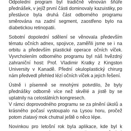
Odpolední program byl tradičně věnován šňůře
přednášek, v jejíž první části dominovaly kazuistiky, po
přestávce byla druhá část odborného programu
směrována na zadní segment, zaostřeno bylo na
diabetickou retinopatii.
Sobotní dopolední sdělení se věnovala především
tématu očních adnex, spojivce, zaměřili jsme se i na
orbitu a především plastické operace očních víček.
Vyvrcholením odborného programu byl náš hvězdný
zahraniční host: Prof. Vladimir Kratky z Kingston
University v Kanadě. Přední okuloplastický chirurg
nám předvedl přehled lézí očních víček a jejich řešení.
Ústně i písemně se mnohými potvrdilo, že byly
přednášky odborně více než skvělé a jistě by se
uplatnily na celostátních kongresech.
V rámci doprovodného programu se za plnění úkolů a
krásného počasí vystoupalo na Lysou horu, pročež
potom zlatavý mok chutnal ještě o něco lépe.
Novinkou pro letošní rok byla aplikace, kde byl k