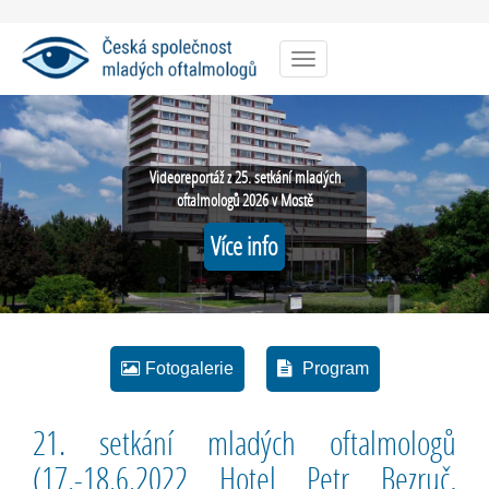
Menu
Videoreportáž z 25. setkání mladých
oftalmologů 2026 v Mostě
Více info
Fotogalerie
Program
21. setkání mladých oftalmologů
(17.-18.6.2022 Hotel Petr Bezruč,